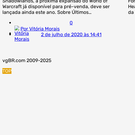
Shadowlands, a próxima expansão do World of
Fo
Warcraft já disponível para pré-venda, deve ser
Hea
lançada ainda este ano. Sobre Últimos…
da
0
Por Vitória Morais
2 de julho de 2020 às 14:41
vgBR.com 2009-2025
TOP