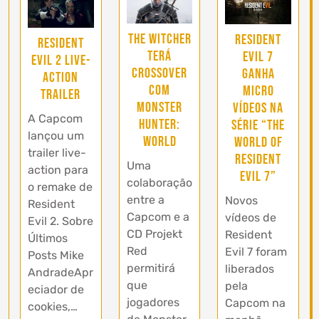
The Witcher
Resident
Resident
terá
Evil 7
Evil 2 live-
crossover
ganha
action
com
micro
trailer
Monster
vídeos na
A Capcom
Hunter:
série “The
lançou um
World
World of
trailer live-
Resident
Uma
action para
Evil 7”
colaboração
o remake de
entre a
Novos
Resident
Capcom e a
vídeos de
Evil 2. Sobre
CD Projekt
Resident
Últimos
Red
Evil 7 foram
Posts Mike
permitirá
liberados
AndradeApr
que
pela
eciador de
jogadores
Capcom na
cookies,…