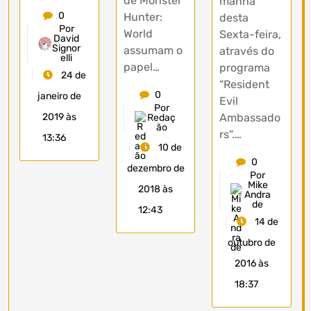
de Monster
manhã
0
Hunter:
desta
Por
World
Sexta-feira,
David
Signor
assumam o
através do
elli
papel…
programa
24 de
“Resident
0
janeiro de
Evil
Por
2019 às
Ambassado
Redaç
ão
rs“.…
13:36
10 de
0
dezembro de
Por
Mike
2018 às
Andra
de
12:43
14 de
outubro de
2016 às
18:37