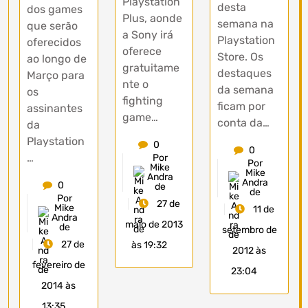
Playstation
desta
dos games
Plus, aonde
semana na
que serão
a Sony irá
Playstation
oferecidos
oferece
Store. Os
ao longo de
gratuitame
destaques
Março para
nte o
da semana
os
fighting
ficam por
assinantes
game…
conta da…
da
Playstation
0
0
…
Por
Por
Mike
Mike
Andra
Andra
0
de
de
Por
27 de
Mike
11 de
Andra
maio de 2013
de
setembro de
27 de
às 19:32
2012 às
fevereiro de
23:04
2014 às
13:35