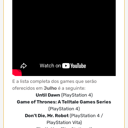
E a lista completa dos games que serão
oferecidos em
Julho
é a seguinte:
Until Dawn
(PlayStation 4)
Game of Thrones: A Telltale Games Series
(PlayStation 4)
Don’t Die, Mr. Robot
(PlayStation 4 /
PlayStation Vita)