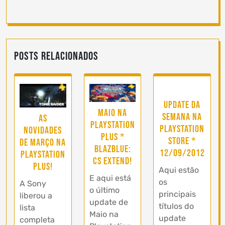
Posts Relacionados
Update da
Maio na
semana na
As
Playstation
Playstation
novidades
Plus *
Store *
de Março na
BlazBlue:
12/09/2012
Playstation
CS EXTEND!
Plus!
Aqui estão
E aqui está
os
A Sony
o último
principais
liberou a
update de
títulos do
lista
Maio na
update
completa