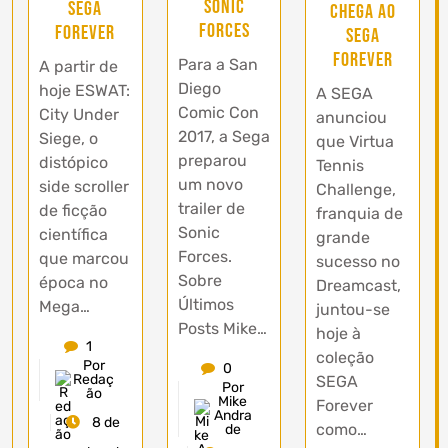
Sonic
SEGA
chega ao
Forces
Forever
SEGA
Forever
Para a San
A partir de
Diego
hoje ESWAT:
A SEGA
Comic Con
City Under
anunciou
2017, a Sega
Siege, o
que Virtua
preparou
distópico
Tennis
um novo
side scroller
Challenge,
trailer de
de ficção
franquia de
Sonic
científica
grande
Forces.
que marcou
sucesso no
Sobre
época no
Dreamcast,
Últimos
Mega…
juntou-se
Posts Mike…
hoje à
1
coleção
Por
0
Redaç
SEGA
Por
ão
Mike
Forever
Andra
8 de
como…
de