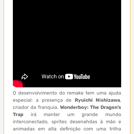
O desenvolvimento do remake tem uma ajuda
especial: a presença de
Ryuichi Nishizawa
,
criador da franquia.
Wonderboy: The Dragon’s
Trap
irá manter um grande mundo
interconectado, sprites desenahdas à mão e
animadas em alta definição com uma trilha