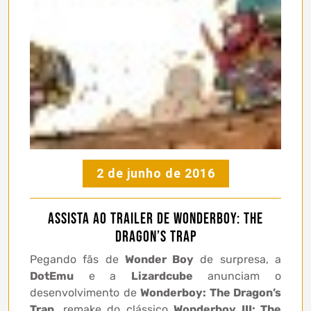
2 de junho de 2016
Assista ao trailer de Wonderboy: The
Dragon’s Trap
Pegando fãs de
Wonder Boy
de surpresa, a
DotEmu
e a
Lizardcube
anunciam o
desenvolvimento de
Wonderboy: The Dragon’s
Trap
, remake do clássico
Wonderboy III: The