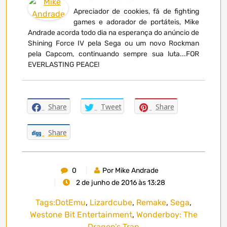
Apreciador de cookies, fã de fighting
games e adorador de portáteis, Mike
Andrade acorda todo dia na esperança do anúncio de
Shining Force IV pela Sega ou um novo Rockman
pela Capcom, continuando sempre sua luta...FOR
EVERLASTING PEACE!
Share
Tweet
Share
Share
0
Por Mike Andrade
2 de junho de 2016 às 13:28
Tags:
DotEmu
,
Lizardcube
,
Remake
,
Sega
,
Westone Bit Entertainment
,
Wonderboy: The
Dragon’s Trap