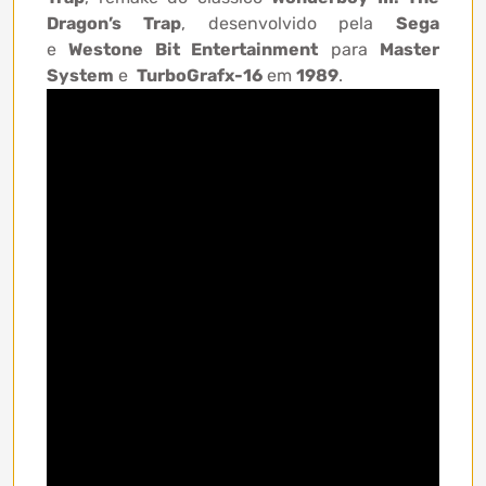
Dragon’s Trap
, desenvolvido pela
Sega
e
Westone Bit Entertainment
para
Master
System
e
TurboGrafx-16
em
1989
.