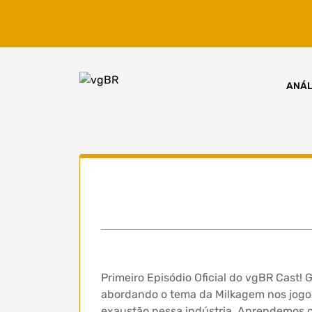
Skip
to
content
ANÁL
Primeiro Episódio Oficial do vgBR Cast!
abordando o tema da Milkagem nos jogos.
exaustão nessa indústria. Aprendemos 