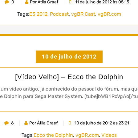
0
Por Átila Graef
11 de julho de 2012 às 05:15
Tags:
E3 2012
,
Podcast
,
vgBR Cast
,
vgBR.com
10 de julho de 2012
[Vídeo Velho] – Ecco the Dolphin
um vídeo antigo, já conhecido do pessoal do fórum, mas que
he Dolphin para Sega Master System. [tube]bWBriRoVgAo[/tu
6
Por Átila Graef
10 de julho de 2012 às 23:21
Tags:
Ecco the Dolphin
,
vgBR.com
,
Videos