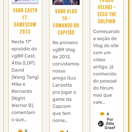
[Vídeo
Velho] –
vgBR Cast#
vgBR Vlog
Ecco the
17:
10 –
Dolphin
Gamescom
Comando do
2013
Começando
Capitão
a seção de
Neste 17º
No primeiro
Vlog do site
episódio do
vgBR Vlog
com um
vgBR Cast,
de 2013,
vídeo
Átila (LOP),
convidamos
antigo, já
David
nosso
conhecido
(Wang Tang)
amigo Gus
do pessoal
Mike e
Lanzetta
do fórum,
Bernardo
pra jogar o
mas que
(Night
game da
vale…
Warrior B),
Capcom
comentam
que tem
6
o que…
Por
nome…
Átila
Graef
0