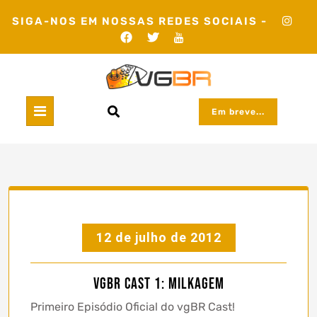
Skip
SIGA-NOS EM NOSSAS REDES SOCIAIS -
to
content
Em breve...
12 de julho de 2012
vgBR Cast 1: Milkagem
Primeiro Episódio Oficial do vgBR Cast!