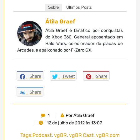
Sobre
Últimos Posts
Átila Graef
Átila Graef é fanático por conquistas
do Xbox 360, General aposentado em
Halo Wars, colecionador de placas de
Arcades, e apaixonado por F-Zero GX.
Share
Tweet
Share
Share
1
Por Átila Graef
12 de julho de 2012 às 13:07
Tags:
Podcast
,
vgBR
,
vgBR Cast
,
vgBR.com