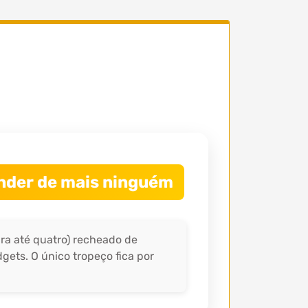
ender de mais ninguém
ra até quatro) recheado de
gets. O único tropeço fica por