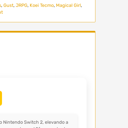
s
,
Gust
,
JRPG
,
Koei Tecmo
,
Magical Girl
,
ht
o Nintendo Switch 2, elevando a