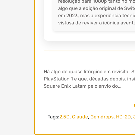
resolução para 1080p tanto no mo
algo que a edição original de Sw
em 2023, mas a experiência técnic
vistosa de reviver a icônica aven
Há algo de quase litúrgico em revisita
PlayStation 1 e que, décadas depois, in
Square Enix Latam pelo envio do…
Tags:
2.5D
,
Claude
,
Gemdrops
,
HD-2D
,