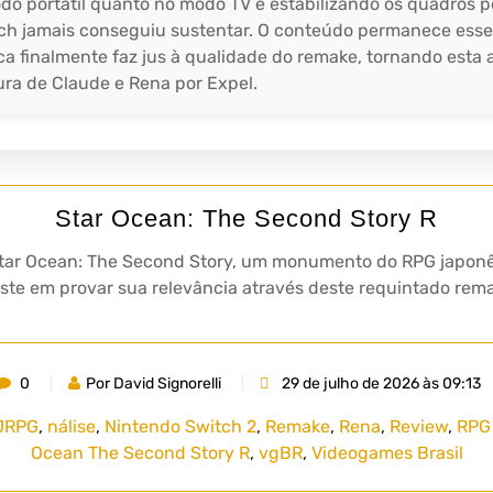
do portátil quanto no modo TV e estabilizando os quadros 
itch jamais conseguiu sustentar. O conteúdo permanece ess
a finalmente faz jus à qualidade do remake, tornando esta 
tura de Claude e Rena por Expel.
Star Ocean: The Second Story R
r Star Ocean: The Second Story, um monumento do RPG japon
siste em provar sua relevância através deste requintado re
0
Por David Signorelli
29 de julho de 2026 às 09:13
JRPG
,
nálise
,
Nintendo Switch 2
,
Remake
,
Rena
,
Review
,
RPG
Ocean The Second Story R
,
vgBR
,
Videogames Brasil