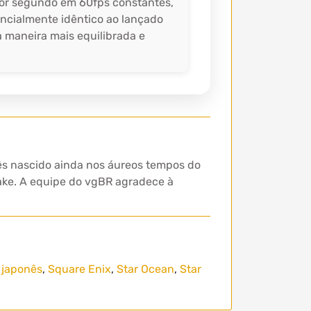
por segundo em 60fps constantes,
encialmente idêntico ao lançado
a maneira mais equilibrada e
ês nascido ainda nos áureos tempos do
make. A equipe do vgBR agradece à
 japonês
,
Square Enix
,
Star Ocean
,
Star