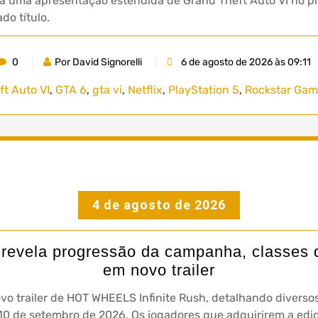
á uma apresentação estendida de Grand Theft Auto VI no pr
o título.
0
Por David Signorelli
6 de agosto de 2026 às 09:11
t Auto VI
,
GTA 6
,
gta vi
,
Netflix
,
PlayStation 5
,
Rockstar Gam
4 de agosto de 2026
evela progressão da campanha, classes d
em novo trailer
vo trailer de HOT WHEELS Infinite Rush, detalhando diversos
 10 de setembro de 2026. Os jogadores que adquirirem a e