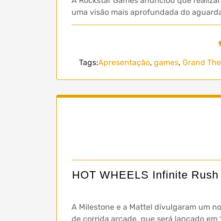
A Rockstar Games anunciou que realizar
uma visão mais aprofundada do aguardad
Tags:
Apresentação
,
games
,
Grand Thef
HOT WHEELS Infinite Rush r
A Milestone e a Mattel divulgaram um no
de corrida arcade, que será lançado em