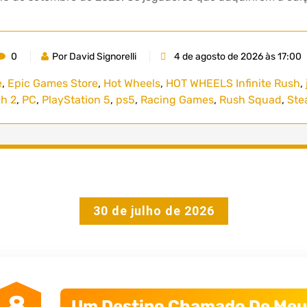
0
Por David Signorelli
4 de agosto de 2026 às 17:00
e
,
Epic Games Store
,
Hot Wheels
,
HOT WHEELS Infinite Rush
,
h 2
,
PC
,
PlayStation 5
,
ps5
,
Racing Games
,
Rush Squad
,
Ste
30 de julho de 2026
8
Um Destino Chamado De Meu