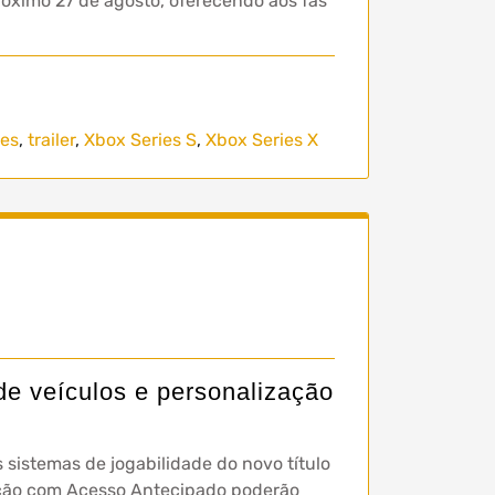
óximo 27 de agosto, oferecendo aos fãs
es
,
trailer
,
Xbox Series S
,
Xbox Series X
e veículos e personalização
 sistemas de jogabilidade do novo título
dição com Acesso Antecipado poderão