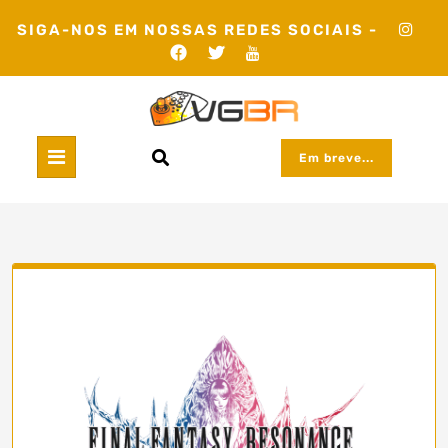
Skip
SIGA-NOS EM NOSSAS REDES SOCIAIS -
to
content
Em breve...