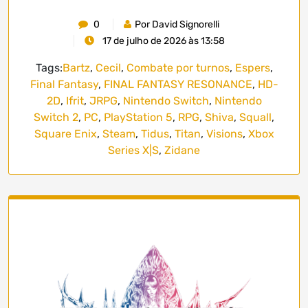
0
Por David Signorelli
17 de julho de 2026 às 13:58
Tags:
Bartz
,
Cecil
,
Combate por turnos
,
Espers
,
Final Fantasy
,
FINAL FANTASY RESONANCE
,
HD-
2D
,
Ifrit
,
JRPG
,
Nintendo Switch
,
Nintendo
Switch 2
,
PC
,
PlayStation 5
,
RPG
,
Shiva
,
Squall
,
Square Enix
,
Steam
,
Tidus
,
Titan
,
Visions
,
Xbox
Series X|S
,
Zidane