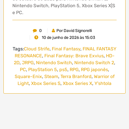
Nintendo Switch, PlayStation 5, Xbox Series X|S
e PC.
0
Por David Signorelli
10 de junho de 2026 às 15:03
Tags:
Cloud Strife
,
Final Fantasy
,
FINAL FANTASY
RESONANCE
,
Final Fantasy: Brave Exvius
,
HD-
2D
,
JRPG
,
Nintendo Switch
,
Nintendo Switch 2
,
PC
,
PlayStation 5
,
ps5
,
RPG
,
RPG japonês
,
Square-Enix
,
Steam
,
Terra Branford
,
Warrior of
Light
,
Xbox Series S
,
Xbox Series X
,
Y'shtola