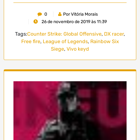
0
Por Vitória Morais
26 de novembro de 2019 às 11:39
Tags:
Counter Strike: Global Offensive
,
DX racer
,
Free fire
,
League of Legends
,
Rainbow Six
Siege
,
Vivo keyd