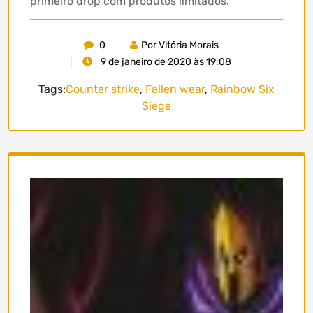
primeiro drop com produtos limitados.
0
Por Vitória Morais
9 de janeiro de 2020 às 19:08
Tags:
Counter strike
,
Fallen wear
,
Rainbow Six
Siege