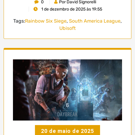
0
Por David Signorelli
1 de dezembro de 2025 às 19:55
Tags:
Rainbow Six Siege
,
South America League
,
Ubisoft
20 de maio de 2025