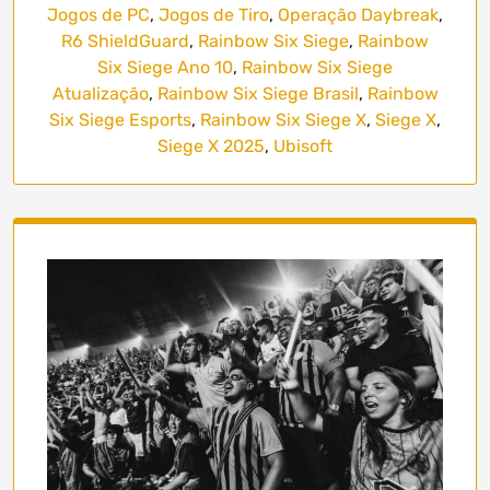
Jogos de PC
,
Jogos de Tiro
,
Operação Daybreak
,
R6 ShieldGuard
,
Rainbow Six Siege
,
Rainbow
Six Siege Ano 10
,
Rainbow Six Siege
Atualização
,
Rainbow Six Siege Brasil
,
Rainbow
Six Siege Esports
,
Rainbow Six Siege X
,
Siege X
,
Siege X 2025
,
Ubisoft