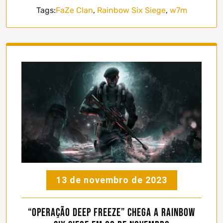
Tags:
FaZe Clan
,
Rainbow Six Siege
,
w7m
13 de novembro de 2023
“Operação Deep Freeze” chega a Rainbow