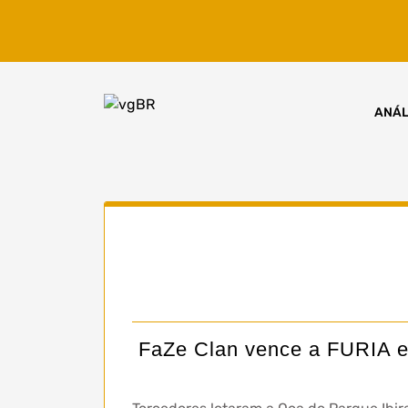
Skip
to
content
ANÁL
FaZe Clan vence a FURIA em