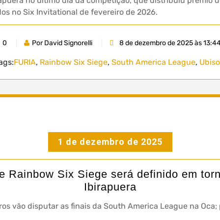
apuera no último dia da competição, que distribuiu prêmio d
dos no Six Invitational de fevereiro de 2026.
0
Por David Signorelli
8 de dezembro de 2025 às 13:4
ags:
FURIA
,
Rainbow Six Siege
,
South America League
,
Ubiso
1 de dezembro de 2025
 Rainbow Six Siege será definido em torn
Ibirapuera
iros vão disputar as finais da South America League na Oca;