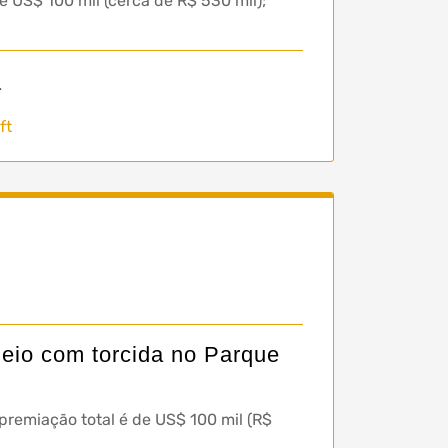
e US$ 100 mil (cerca de R$ 530 mil);
4
ft
eio com torcida no Parque
 premiação total é de US$ 100 mil (R$