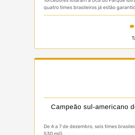
Torcedores lotaram a Oca do Parque Ibir
quatro times brasileiros já estão garanti
T
Campeão sul-americano de
De 4 a 7 de dezembro, seis times brasile
530 mil).