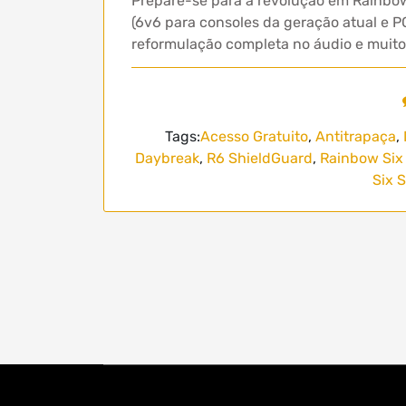
Prepare-se para a revolução em Rainbow 
(6v6 para consoles da geração atual e 
reformulação completa no áudio e muito
Tags:
Acesso Gratuito
,
Antitrapaça
,
Daybreak
,
R6 ShieldGuard
,
Rainbow Six
Six 