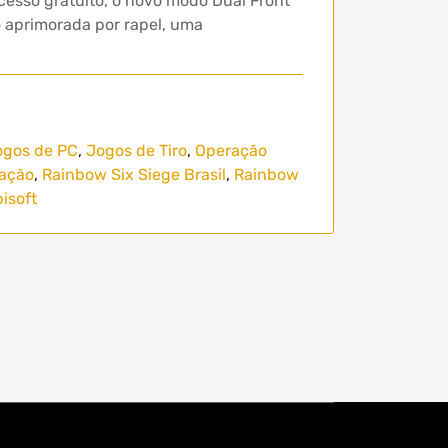
acesso gratuito, o novo modo Dual Front
 aprimorada por rapel, uma
ogos de PC
,
Jogos de Tiro
,
Operação
zação
,
Rainbow Six Siege Brasil
,
Rainbow
isoft