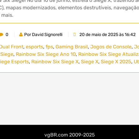
Six Siege! No dia 10 de junho, estreia o Siege X, trazendo 
PC), mapas modernizados, elementos destrutíveis, navegação
 mais.
0
Por David Signorelli
20 de maio de 2025 às 16:42
Dual Front
,
esports
,
fps
,
Gaming Brasil
,
Jogos de Console
,
J
 Siege
,
Rainbow Six Siege Ano 10
,
Rainbow Six Siege Atuali
Siege Esports
,
Rainbow Six Siege X
,
Siege X
,
Siege X 2025
,
Ub
vgBR.com 2009-2025