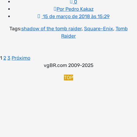
0
Por Pedro Kakaz
15 de março de 2018 às 15:29
Tags:
shadow of the tomb raider
,
Square-Enix
,
Tomb
Raider
Paginação
1
2
3
Próximo
vgBR.com 2009-2025
de
posts
TOP