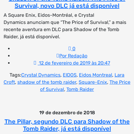
Survival, novo DLC já está disponível
A Square Enix, Eidos-Montréal, e Crystal
Dynamics anunciam que “The Price of Survival,” a mais
recente aventura em DLC para Shadow of the Tomb
Raider, já está disponível.
0
Por Redação
12 de fevereiro de 2019 às 20:47
Tags:
Crystal Dynamics
,
EIDOS
,
Eidos Montreal
,
Lara
Croft
,
shadow of the tomb raider
,
Square-Enix
,
The Price
of Survival
,
Tomb Raider
19 de dezembro de 2018
The Pillar, segundo DLC para Shadow of the
Tomb Raider, já está disponível