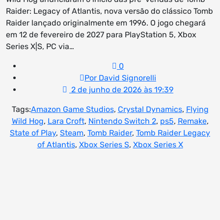
Raider: Legacy of Atlantis, nova versão do clássico Tomb
Raider lançado originalmente em 1996. O jogo chegará
em 12 de fevereiro de 2027 para PlayStation 5, Xbox
Series X|S, PC via…
0
Por David Signorelli
2 de junho de 2026 às 19:39
Tags:
Amazon Game Studios
,
Crystal Dynamics
,
Flying
Wild Hog
,
Lara Croft
,
Nintendo Switch 2
,
ps5
,
Remake
,
State of Play
,
Steam
,
Tomb Raider
,
Tomb Raider Legacy
of Atlantis
,
Xbox Series S
,
Xbox Series X