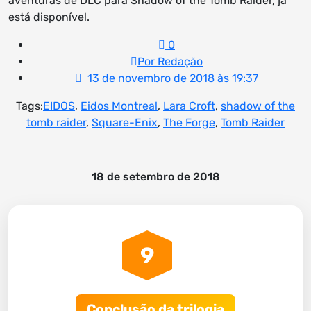
aventuras de DLC para Shadow of the Tomb Raider, já
está disponível.
0
Por Redação
13 de novembro de 2018 às 19:37
Tags:
EIDOS
,
Eidos Montreal
,
Lara Croft
,
shadow of the
tomb raider
,
Square-Enix
,
The Forge
,
Tomb Raider
18 de setembro de 2018
9
Conclusão da trilogia