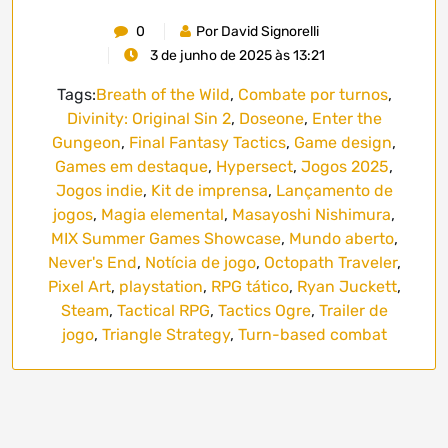
0
Por David Signorelli
3 de junho de 2025 às 13:21
Tags:
Breath of the Wild
,
Combate por turnos
,
Divinity: Original Sin 2
,
Doseone
,
Enter the
Gungeon
,
Final Fantasy Tactics
,
Game design
,
Games em destaque
,
Hypersect
,
Jogos 2025
,
Jogos indie
,
Kit de imprensa
,
Lançamento de
jogos
,
Magia elemental
,
Masayoshi Nishimura
,
MIX Summer Games Showcase
,
Mundo aberto
,
Never's End
,
Notícia de jogo
,
Octopath Traveler
,
Pixel Art
,
playstation
,
RPG tático
,
Ryan Juckett
,
Steam
,
Tactical RPG
,
Tactics Ogre
,
Trailer de
jogo
,
Triangle Strategy
,
Turn-based combat