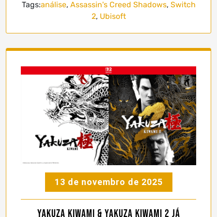
Tags:
análise
,
Assassin's Creed Shadows
,
Switch
2
,
Ubisoft
13 de novembro de 2025
Yakuza Kiwami & Yakuza Kiwami 2 já