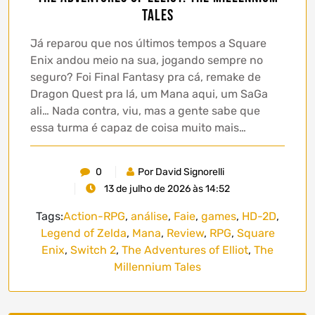
Tales
Já reparou que nos últimos tempos a Square
Enix andou meio na sua, jogando sempre no
seguro? Foi Final Fantasy pra cá, remake de
Dragon Quest pra lá, um Mana aqui, um SaGa
ali… Nada contra, viu, mas a gente sabe que
essa turma é capaz de coisa muito mais…
0
Por David Signorelli
13 de julho de 2026 às 14:52
Tags:
Action-RPG
,
análise
,
Faie
,
games
,
HD-2D
,
Legend of Zelda
,
Mana
,
Review
,
RPG
,
Square
Enix
,
Switch 2
,
The Adventures of Elliot
,
The
Millennium Tales