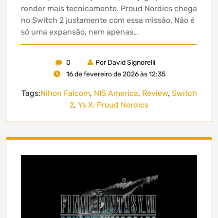
render mais tecnicamente. Proud Nordics chega
no Switch 2 justamente com essa missão. Não é
só uma expansão, nem apenas…
0
Por David Signorelli
16 de fevereiro de 2026 às 12:35
Tags:
Nihon Falcom
,
NIS America
,
Review
,
Switch
2
,
Ys X: Proud Nordics