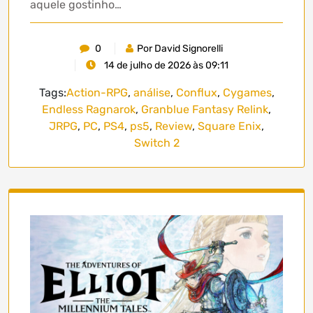
aquele gostinho…
0
Por David Signorelli
14 de julho de 2026 às 09:11
Tags:
Action-RPG
,
análise
,
Conflux
,
Cygames
,
Endless Ragnarok
,
Granblue Fantasy Relink
,
JRPG
,
PC
,
PS4
,
ps5
,
Review
,
Square Enix
,
Switch 2