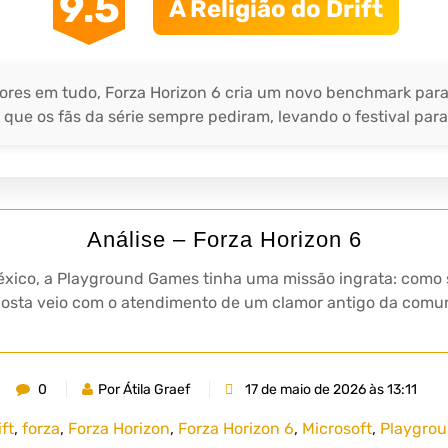
9.5
A Religião do Drift
ores em tudo, Forza Horizon 6 cria um novo benchmark para
 que os fãs da série sempre pediram, levando o festival para
Análise – Forza Horizon 6
éxico, a Playground Games tinha uma missão ingrata: como 
posta veio com o atendimento de um clamor antigo da comunid
0
Por Átila Graef
17 de maio de 2026 às 13:11
ift
,
forza
,
Forza Horizon
,
Forza Horizon 6
,
Microsoft
,
Playgro