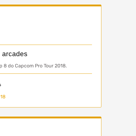
s arcades
op 8 do Capcom Pro Tour 2018.
6
018