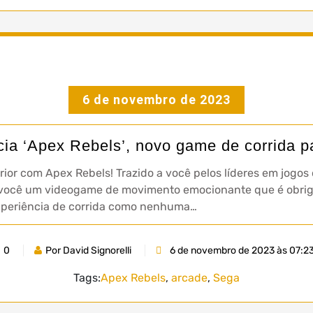
6 de novembro de 2023
ia ‘Apex Rebels’, novo game de corrida p
terior com Apex Rebels! Trazido a você pelos líderes em jog
você um videogame de movimento emocionante que é obriga
xperiência de corrida como nenhuma…
0
Por David Signorelli
6 de novembro de 2023 às 07:2
Tags:
Apex Rebels
,
arcade
,
Sega