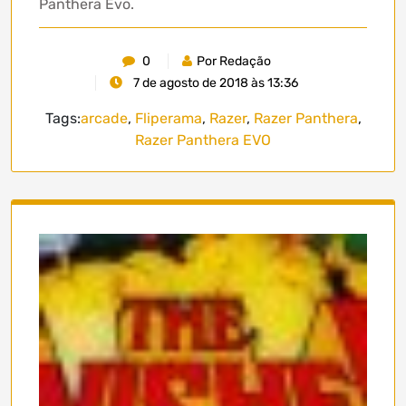
Panthera Evo.
0
Por Redação
7 de agosto de 2018 às 13:36
Tags:
arcade
,
Fliperama
,
Razer
,
Razer Panthera
,
Razer Panthera EVO