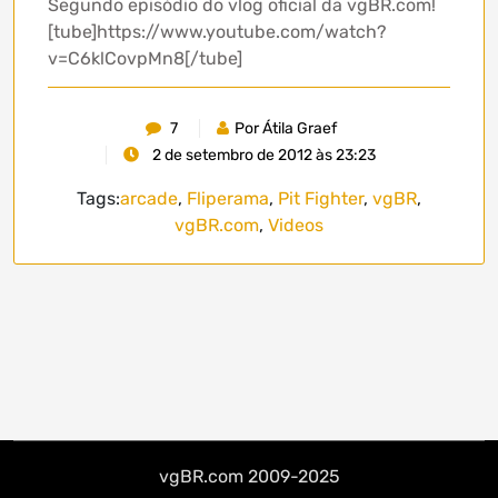
Segundo episódio do vlog oficial da vgBR.com!
[tube]https://www.youtube.com/watch?
v=C6klCovpMn8[/tube]
7
Por Átila Graef
2 de setembro de 2012 às 23:23
Tags:
arcade
,
Fliperama
,
Pit Fighter
,
vgBR
,
vgBR.com
,
Videos
vgBR.com 2009-2025