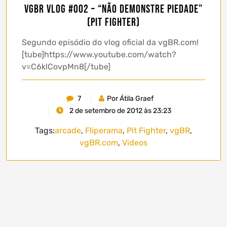
vgBR Vlog #002 – “Não Demonstre Piedade”
(Pit Fighter)
Segundo episódio do vlog oficial da vgBR.com!
[tube]https://www.youtube.com/watch?
v=C6klCovpMn8[/tube]
7
Por Átila Graef
2 de setembro de 2012 às 23:23
Tags:
arcade
,
Fliperama
,
Pit Fighter
,
vgBR
,
vgBR.com
,
Videos