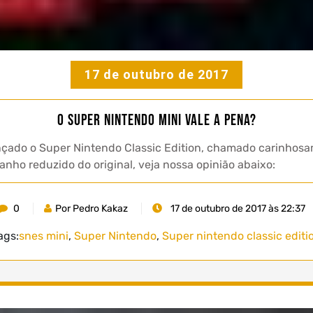
17 de outubro de 2017
O Super Nintendo Mini vale a pena?
nçado o Super Nintendo Classic Edition, chamado carinhosa
ho reduzido do original, veja nossa opinião abaixo:
0
Por Pedro Kakaz
17 de outubro de 2017 às 22:37
ags:
snes mini
,
Super Nintendo
,
Super nintendo classic editi