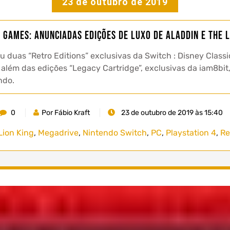
23 de outubro de 2019
c Games: Anunciadas edições de luxo de Aladdin e The L
u duas “Retro Editions” exclusivas da Switch : Disney Classi
 além das edições “Legacy Cartridge”, exclusivas da iam8bit,
ndo.
0
Por Fábio Kraft
23 de outubro de 2019 às 15:40
Lion King
,
Megadrive
,
Nintendo Switch
,
PC
,
Playstation 4
,
Re