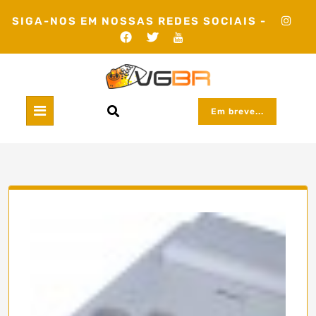
Skip
SIGA-NOS EM NOSSAS REDES SOCIAIS -
to
content
Em breve...