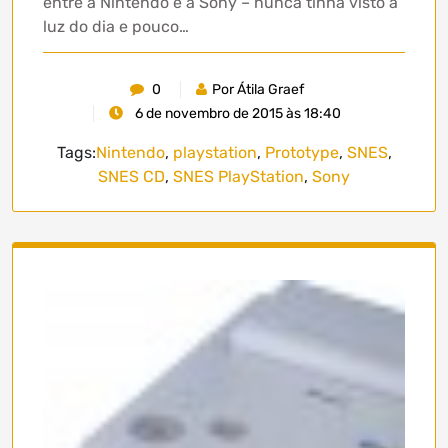
entre a Nintendo e a Sony – nunca tinha visto a
luz do dia e pouco…
0
Por Átila Graef
6 de novembro de 2015 às 18:40
Tags:
Nintendo
,
playstation
,
Prototype
,
SNES
,
SNES CD
,
SNES PlayStation
,
Sony