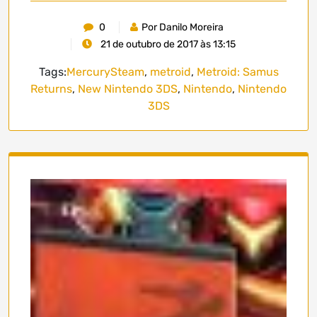
0
Por Danilo Moreira
21 de outubro de 2017 às 13:15
Tags:
MercurySteam
,
metroid
,
Metroid: Samus
Returns
,
New Nintendo 3DS
,
Nintendo
,
Nintendo
3DS