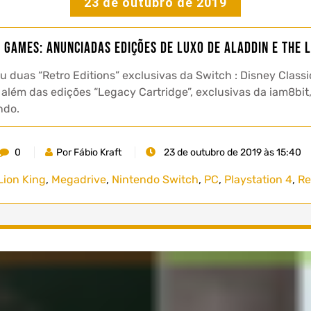
23 de outubro de 2019
c Games: Anunciadas edições de luxo de Aladdin e The L
u duas “Retro Editions” exclusivas da Switch : Disney Classi
 além das edições “Legacy Cartridge”, exclusivas da iam8bit,
ndo.
0
Por Fábio Kraft
23 de outubro de 2019 às 15:40
Lion King
,
Megadrive
,
Nintendo Switch
,
PC
,
Playstation 4
,
Re