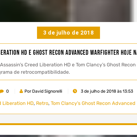
3 de julho de 2018
beration HD e Ghost Recon Advanced Warfighter hoje 
 Assassin’s Creed Liberation HD e Tom Clancy’s Ghost Recon
grama de retrocompatibilidade.
0
Por David Signorelli
3 de julho de 2018 às 13:53
 Liberation HD
,
Retro
,
Tom Clancy's Ghost Recon Advanced 