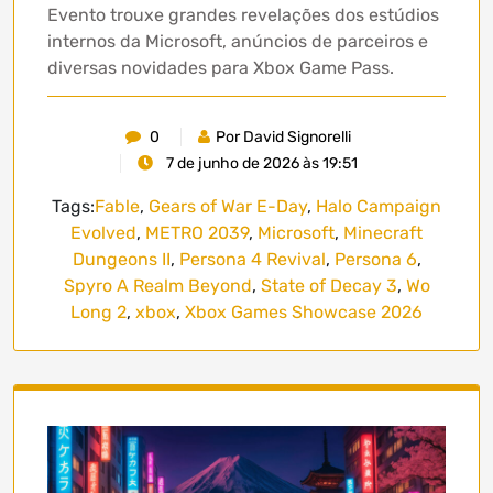
Evento trouxe grandes revelações dos estúdios
internos da Microsoft, anúncios de parceiros e
diversas novidades para Xbox Game Pass.
0
Por David Signorelli
7 de junho de 2026 às 19:51
Tags:
Fable
,
Gears of War E-Day
,
Halo Campaign
Evolved
,
METRO 2039
,
Microsoft
,
Minecraft
Dungeons II
,
Persona 4 Revival
,
Persona 6
,
Spyro A Realm Beyond
,
State of Decay 3
,
Wo
Long 2
,
xbox
,
Xbox Games Showcase 2026