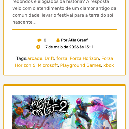
redondos e elogiados da história? A resposta
veio com o atendimento de um clamor antigo da
comunidade: levar o festival para a terra do sol
nascente.…
0
Por Átila Graef
17 de maio de 2026 às 13:11
Tags:
arcade
,
Drift
,
forza
,
Forza Horizon
,
Forza
Horizon 6
,
Microsoft
,
Playground Games
,
xbox