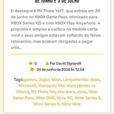
de junho e 3 de julho
O destaque é RV There Yet?, que estreia em 30
de junho no XBOX Game Pass, otimizado para
XBOX Series X|S e com XBOX Play Anywhere. A
proposta é simples e caótica na medida certa:
você e seus amigos estavam voltando de férias
relaxantes, mas acabam obrigados a pegar
uma…
0
Por David Signorelli
26 de junho de 2026 às 12:54
Tags:
games
,
Jogos Xbox
,
Lançamentos Xbox
,
Microsoft
,
Monopoly Star Wars Heroes vs
Villains
,
RV There Yet
,
star wars
,
xbox
,
Xbox
Game Pass
,
Xbox ONE
,
Xbox PC
,
Xbox Series S
,
Xbox Series X
,
Xbox Wire