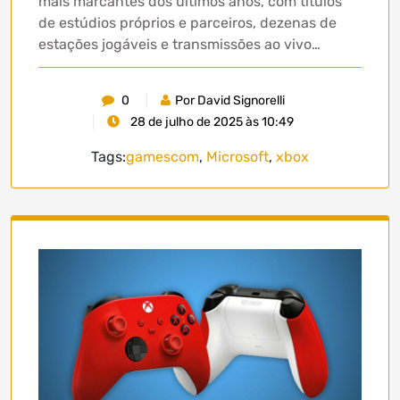
mais marcantes dos últimos anos, com títulos
de estúdios próprios e parceiros, dezenas de
estações jogáveis e transmissões ao vivo…
0
Por David Signorelli
28 de julho de 2025 às 10:49
Tags:
gamescom
,
Microsoft
,
xbox