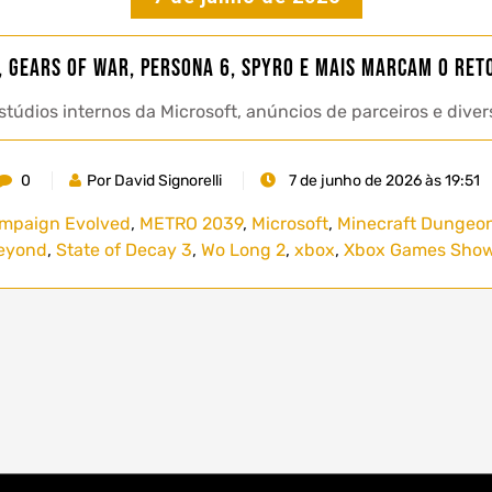
 Gears of War, Persona 6, Spyro e mais marcam o ret
túdios internos da Microsoft, anúncios de parceiros e div
0
Por David Signorelli
7 de junho de 2026 às 19:51
mpaign Evolved
,
METRO 2039
,
Microsoft
,
Minecraft Dungeons
eyond
,
State of Decay 3
,
Wo Long 2
,
xbox
,
Xbox Games Show