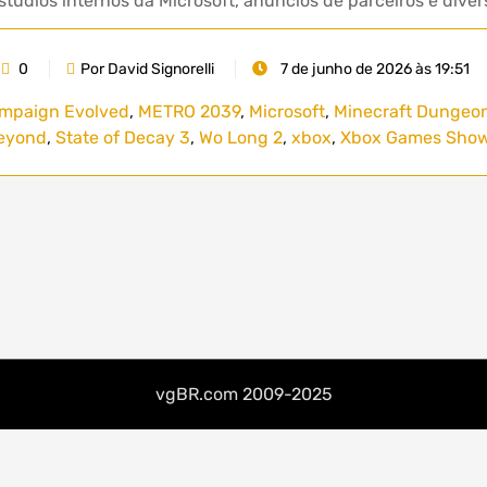
túdios internos da Microsoft, anúncios de parceiros e div
0
Por David Signorelli
7 de junho de 2026 às 19:51
mpaign Evolved
,
METRO 2039
,
Microsoft
,
Minecraft Dungeons
eyond
,
State of Decay 3
,
Wo Long 2
,
xbox
,
Xbox Games Show
vgBR.com 2009-2025