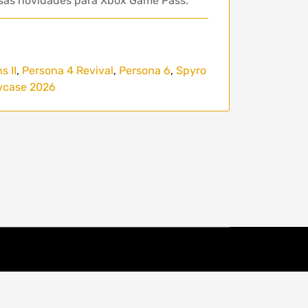
ersas novidades para Xbox Game Pass.
 II
,
Persona 4 Revival
,
Persona 6
,
Spyro
case 2026