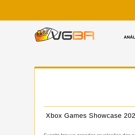
Skip
to
content
ANÁL
Xbox Games Showcase 2026: