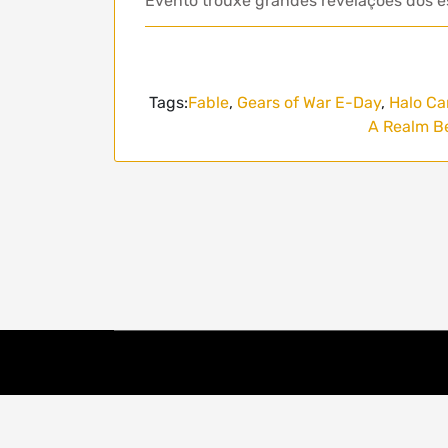
Evento trouxe grandes revelações dos es
Tags:
Fable
,
Gears of War E-Day
,
Halo Ca
A Realm B