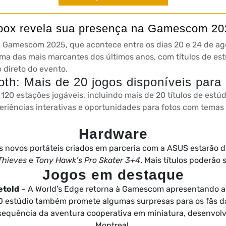
box revela sua presença na Gamescom 20
a Gamescom 2025, que acontece entre os dias 20 e 24 de ag
a das mais marcantes dos últimos anos, com títulos de estú
 direto do evento.
th: Mais de 20 jogos disponíveis para 
20 estações jogáveis, incluindo mais de 20 títulos de estúd
eriências interativas e oportunidades para fotos com temas 
Hardware
s novos portáteis criados em parceria com a ASUS estarão d
Thieves
e
Tony Hawk’s Pro Skater 3+4
. Mais títulos poderão
Jogos em destaque
etold
– A World’s Edge retorna à Gamescom apresentando as
 O estúdio também promete algumas surpresas para os fãs d
 sequência da aventura cooperativa em miniatura, desenvolv
Montreal.