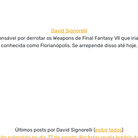
David Signorelli
nsável por derrotar os Weapons de Final Fantasy VII que iri
conhecida como Florianópolis. Se arrepende disso até hoje.
Últimos posts por David Signorelli
(
exibir todos
)
ão estendida no dia 27 de agosto; Rockstar revela horário d