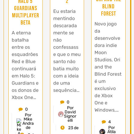
Halo 5
2
Blind
Guardians
Eu estaria
Forest
Multiplayer
mentindo
Beta
Novo jogo
descarada
da
A eterna
mente se
desenvolve
batalha
não
dora indie
entre os
confessass
Moon
esquadrões
e que o meu
Studios, Ori
Red e Blue
santo não
and the
continuará
batia muito
Blind Forest
em Halo 5:
com a ideia
é um
Guardians e
de uma
exclusivo
os donos de
sequência…
de Xbox
Xbox One…
0
One e
Por
0
Windows,…
David
Por
Signor
Mike
elli
4
Andra
de
Por
23 de
Átila