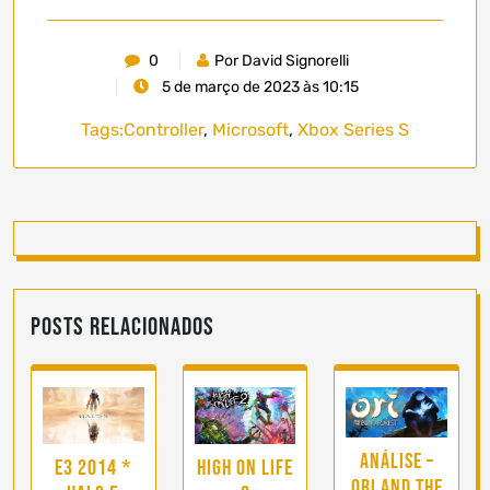
0
Por David Signorelli
5 de março de 2023 às 10:15
Tags:
Controller
,
Microsoft
,
Xbox Series S
Posts Relacionados
Análise –
E3 2014 *
High on Life
Ori and the