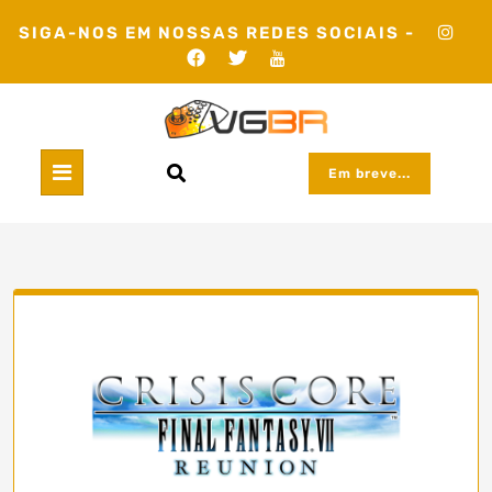
Skip
SIGA-NOS EM NOSSAS REDES SOCIAIS -
to
content
Em breve...