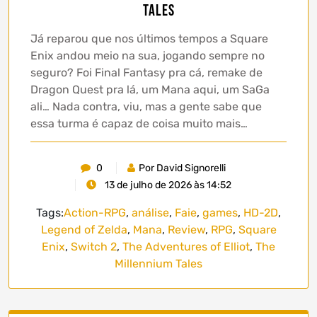
Tales
Já reparou que nos últimos tempos a Square
Enix andou meio na sua, jogando sempre no
seguro? Foi Final Fantasy pra cá, remake de
Dragon Quest pra lá, um Mana aqui, um SaGa
ali… Nada contra, viu, mas a gente sabe que
essa turma é capaz de coisa muito mais…
0
Por David Signorelli
13 de julho de 2026 às 14:52
Tags:
Action-RPG
,
análise
,
Faie
,
games
,
HD-2D
,
Legend of Zelda
,
Mana
,
Review
,
RPG
,
Square
Enix
,
Switch 2
,
The Adventures of Elliot
,
The
Millennium Tales