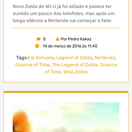
Novo Zelda de Wii U já foi adiado e parece ter
sumido um pouco dos holofotes, mas após um
longo silêncio a Nintendo vai começar a falar.
0
Por Pedro Kakaz
14 de março de 2016 às 11:40
Tags:
Eiji Aonuma
,
Legend of Zelda
,
Nintendo
,
Ocarina of Time
,
The Legend of Zelda: Ocarina
of Time
,
WiiU
,
Zelda