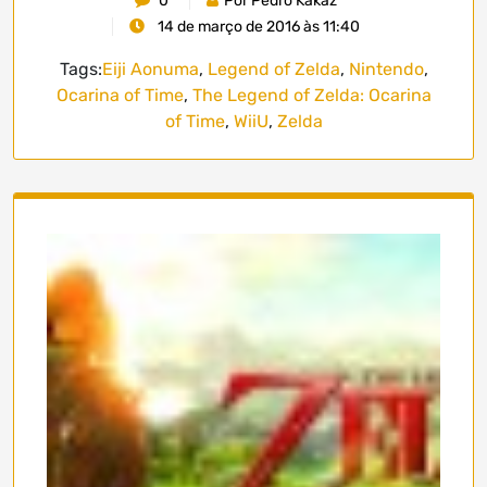
0
Por Pedro Kakaz
14 de março de 2016 às 11:40
Tags:
Eiji Aonuma
,
Legend of Zelda
,
Nintendo
,
Ocarina of Time
,
The Legend of Zelda: Ocarina
of Time
,
WiiU
,
Zelda