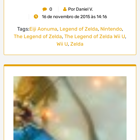
0
Por Daniel V.
16 de novembro de 2015 às 14:16
Tags:
Eiji Aonuma
,
Legend of Zelda
,
Nintendo
,
The Legend of Zelda
,
The Legend of Zelda Wii U
,
Wii U
,
Zelda