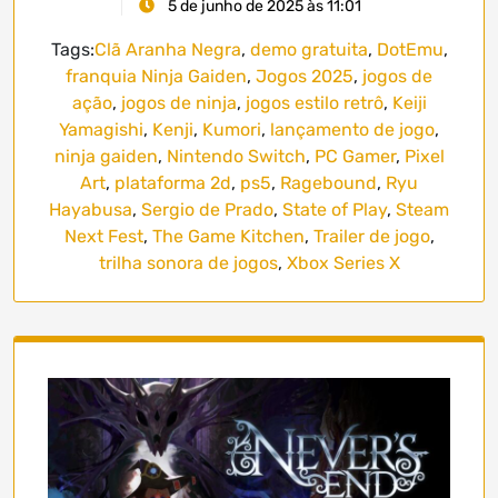
5 de junho de 2025 às 11:01
Tags:
Clã Aranha Negra
,
demo gratuita
,
DotEmu
,
franquia Ninja Gaiden
,
Jogos 2025
,
jogos de
ação
,
jogos de ninja
,
jogos estilo retrô
,
Keiji
Yamagishi
,
Kenji
,
Kumori
,
lançamento de jogo
,
ninja gaiden
,
Nintendo Switch
,
PC Gamer
,
Pixel
Art
,
plataforma 2d
,
ps5
,
Ragebound
,
Ryu
Hayabusa
,
Sergio de Prado
,
State of Play
,
Steam
Next Fest
,
The Game Kitchen
,
Trailer de jogo
,
trilha sonora de jogos
,
Xbox Series X