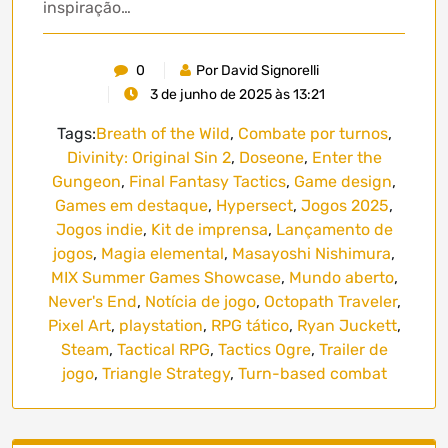
inspiração…
0
Por David Signorelli
3 de junho de 2025 às 13:21
Tags:
Breath of the Wild
,
Combate por turnos
,
Divinity: Original Sin 2
,
Doseone
,
Enter the
Gungeon
,
Final Fantasy Tactics
,
Game design
,
Games em destaque
,
Hypersect
,
Jogos 2025
,
Jogos indie
,
Kit de imprensa
,
Lançamento de
jogos
,
Magia elemental
,
Masayoshi Nishimura
,
MIX Summer Games Showcase
,
Mundo aberto
,
Never's End
,
Notícia de jogo
,
Octopath Traveler
,
Pixel Art
,
playstation
,
RPG tático
,
Ryan Juckett
,
Steam
,
Tactical RPG
,
Tactics Ogre
,
Trailer de
jogo
,
Triangle Strategy
,
Turn-based combat