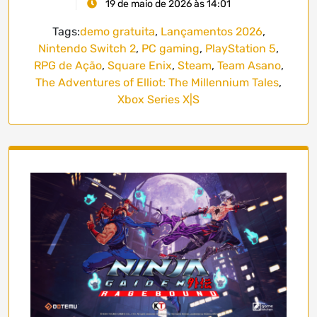
19 de maio de 2026 às 14:01
Tags:
demo gratuita
,
Lançamentos 2026
,
Nintendo Switch 2
,
PC gaming
,
PlayStation 5
,
RPG de Ação
,
Square Enix
,
Steam
,
Team Asano
,
The Adventures of Elliot: The Millennium Tales
,
Xbox Series X|S