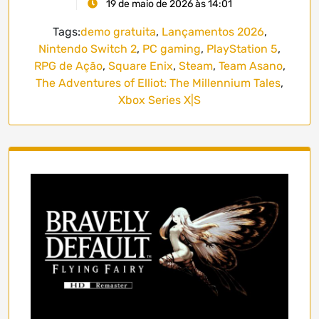
19 de maio de 2026 às 14:01
Tags:
demo gratuita
,
Lançamentos 2026
,
Nintendo Switch 2
,
PC gaming
,
PlayStation 5
,
RPG de Ação
,
Square Enix
,
Steam
,
Team Asano
,
The Adventures of Elliot: The Millennium Tales
,
Xbox Series X|S