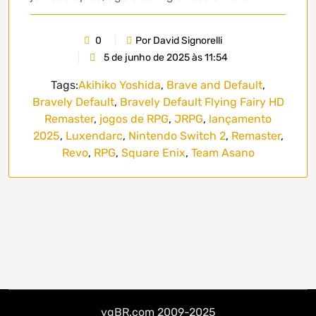
0
Por David Signorelli
5 de junho de 2025 às 11:54
Tags:
Akihiko Yoshida
,
Brave and Default
,
Bravely Default
,
Bravely Default Flying Fairy HD
Remaster
,
jogos de RPG
,
JRPG
,
lançamento
2025
,
Luxendarc
,
Nintendo Switch 2
,
Remaster
,
Revo
,
RPG
,
Square Enix
,
Team Asano
vgBR.com 2009-2025