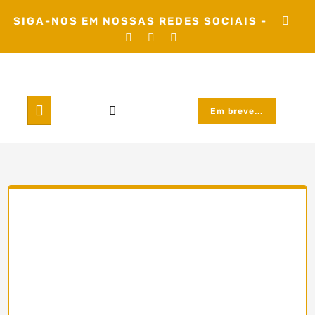
Skip
SIGA-NOS EM NOSSAS REDES SOCIAIS -
to
content
Em breve...