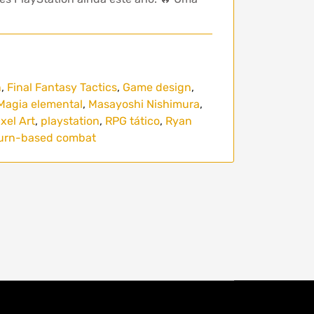
n
,
Final Fantasy Tactics
,
Game design
,
Magia elemental
,
Masayoshi Nishimura
,
ixel Art
,
playstation
,
RPG tático
,
Ryan
urn-based combat