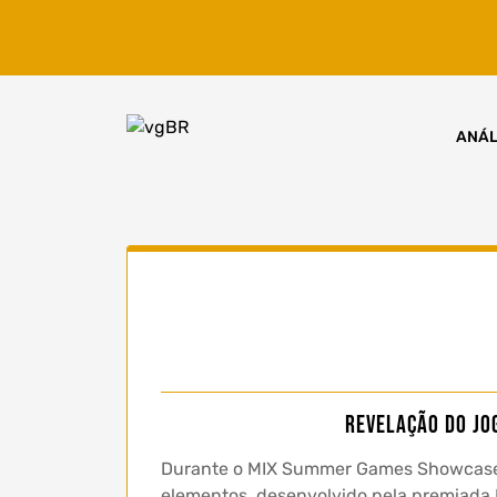
Skip
to
content
ANÁL
Revelação do Jo
Durante o MIX Summer Games Showcase, 
elementos, desenvolvido pela premiada 