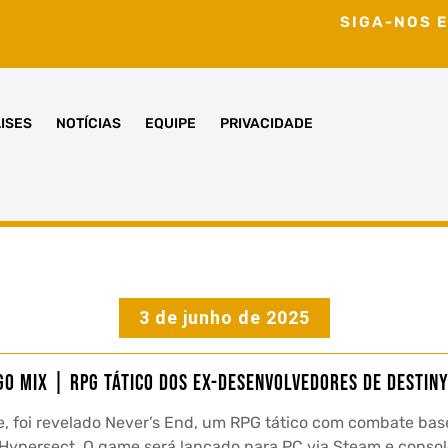
SIGA-NOS E
ISES
NOTÍCIAS
EQUIPE
PRIVACIDADE
3 de junho de 2025
go MIX | RPG Tático dos Ex-Desenvolvedores de Destiny
foi revelado Never’s End, um RPG tático com combate bas
Hypersect. O game será lançado para PC via Steam e consol