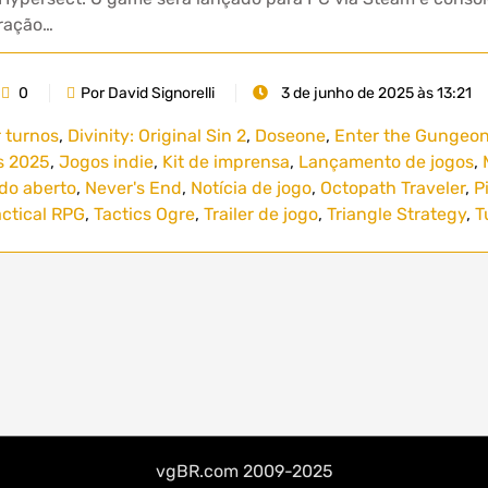
iração…
0
Por David Signorelli
3 de junho de 2025 às 13:21
 turnos
,
Divinity: Original Sin 2
,
Doseone
,
Enter the Gungeo
s 2025
,
Jogos indie
,
Kit de imprensa
,
Lançamento de jogos
,
o aberto
,
Never's End
,
Notícia de jogo
,
Octopath Traveler
,
P
actical RPG
,
Tactics Ogre
,
Trailer de jogo
,
Triangle Strategy
,
T
vgBR.com 2009-2025