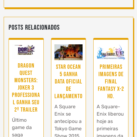
Posts Relacionados
Dragon
Primeiras
Star Ocean
Quest
imagens de
5 ganha
Monsters:
Final
data oficial
Joker 3
Fantasy X-2
de
Professiona
HD.
lançamento
l ganha seu
A Square-
A Square
2º trailer
Enix liberou
Enix se
Último
hoje as
antecipou a
game da
primeiras
Tokyo Game
saga
imagens da
Show 2015