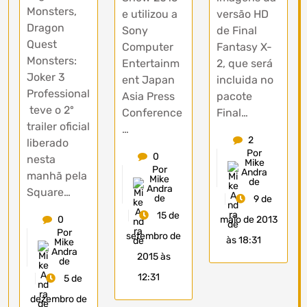
Monsters,
versão HD
e utilizou a
Dragon
de Final
Sony
Quest
Fantasy X-
Computer
Monsters:
2, que será
Entertainm
Joker 3
incluida no
ent Japan
Professional
pacote
Asia Press
teve o 2º
Final…
Conference
trailer oficial
…
2
liberado
Por
0
nesta
Mike
Por
Andra
manhã pela
Mike
de
Andra
Square…
de
9 de
15 de
maio de 2013
0
Por
setembro de
às 18:31
Mike
Andra
2015 às
de
12:31
5 de
dezembro de