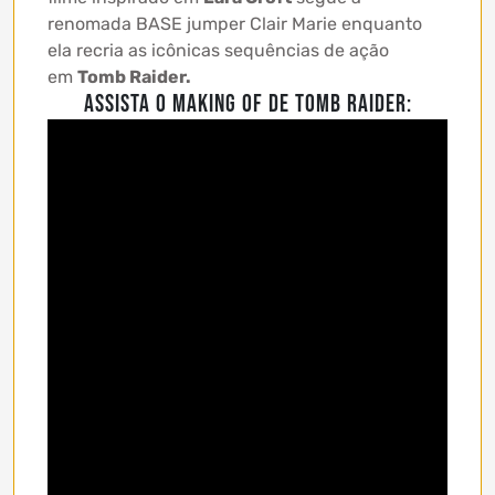
renomada BASE jumper Clair Marie enquanto
ela recria as icônicas sequências de ação
em
Tomb Raider.
Assista o making of de Tomb Raider: