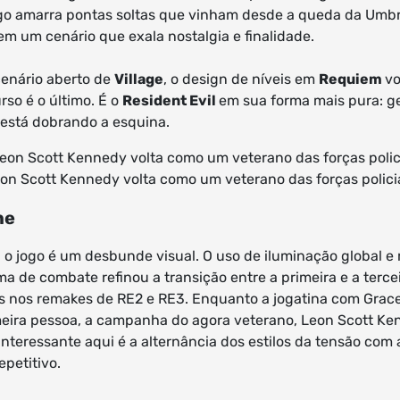
go amarra pontas soltas que vinham desde a queda da Umbrel
em um cenário que exala nostalgia e finalidade.
cenário aberto de
Village
, o design de níveis em
Requiem
vo
so é o último. É o
Resident Evil
em sua forma mais pura: ge
 está dobrando a esquina.
on Scott Kennedy volta como um veterano das forças polici
ne
, o jogo é um desbunde visual. O uso de iluminação global e
ema de combate refinou a transição entre a primeira e a terc
nos remakes de RE2 e RE3. Enquanto a jogatina com Grace t
ira pessoa, a campanha do agora veterano, Leon Scott Ke
nteressante aqui é a alternância dos estilos da tensão com 
epetitivo.