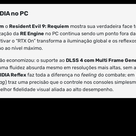
DIA no PC
am
o
Resident Evil 9: Requiem
mostra sua verdadeira face 
ização da
RE Engine
no PC continua sendo um ponto fora da c
ivar o “RTX On” transforma a iluminação global e os reflexo
o ao nível máximo.
não economizou: o suporte ao
DLSS 4 com Multi Frame Gen
 uma fluidez absurda mesmo em resoluções mais altas, sem 
IDIA Reflex
faz toda a diferença no
feeling
do combate; em u
lag
) traz uma precisão que o controle nos consoles simples
elhor fidelidade visual aliada ao alto desempenho.