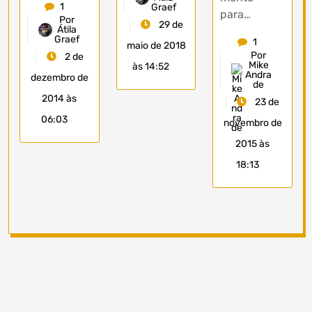
1
Graef
para…
Por
29 de
Átila
Graef
1
maio de 2018
Por
2 de
Mike
às 14:52
Andra
dezembro de
de
2014 às
23 de
06:03
novembro de
2015 às
18:13