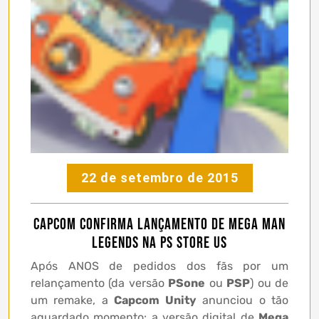
22 de setembro de 2015
Capcom confirma lançamento de Mega Man
Legends na PS Store US
Após ANOS de pedidos dos fãs por um
relançamento (da versão
PSone
ou
PSP
) ou de
um remake, a
Capcom Unity
anunciou o tão
aguardado momento: a versão digital de
Mega