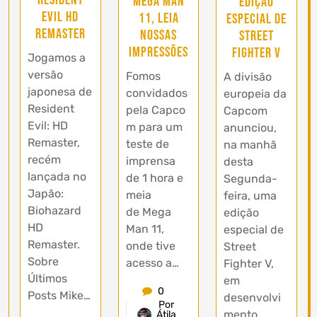
Mega Man
edição
Evil HD
11, leia
especial de
Remaster
nossas
Street
impressões
Fighter V
Jogamos a
versão
Fomos
A divisão
japonesa de
convidados
europeia da
Resident
pela Capco
Capcom
Evil: HD
m para um
anunciou,
Remaster,
teste de
na manhã
recém
imprensa
desta
lançada no
de 1 hora e
Segunda-
Japão:
meia
feira, uma
Biohazard
de Mega
edição
HD
Man 11,
especial de
Remaster.
onde tive
Street
Sobre
acesso a…
Fighter V,
Últimos
em
0
Posts Mike…
desenvolvi
Por
mento
Átila