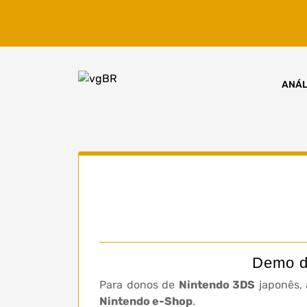
Skip
to
content
ANÁL
Demo de
Para donos de
Nintendo 3DS
japonês,
Nintendo e-Shop
.