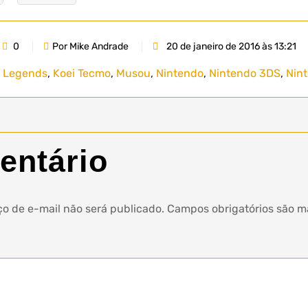
0
Por Mike Andrade
20 de janeiro de 2016 às 13:21
s Legends
,
Koei Tecmo
,
Musou
,
Nintendo
,
Nintendo 3DS
,
Nin
entário
o de e-mail não será publicado.
Campos obrigatórios são 