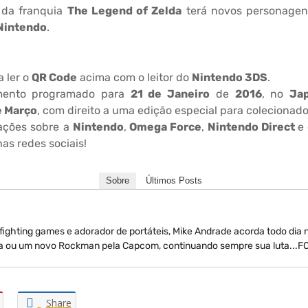
 da franquia
The Legend of Zelda
terá novos personagen
Nintendo
.
 ler o
QR Code
acima com o leitor do
Nintendo 3DS
.
ento programado para
21 de Janeiro
de
2016
, no
Ja
e Março
, com direito a uma edição especial para colecionado
ações sobre a
Nintendo
,
Omega Force
,
Nintendo Direct
e
as redes sociais!
Sobre
Últimos Posts
 fighting games e adorador de portáteis, Mike Andrade acorda todo dia
a ou um novo Rockman pela Capcom, continuando sempre sua luta...
Share