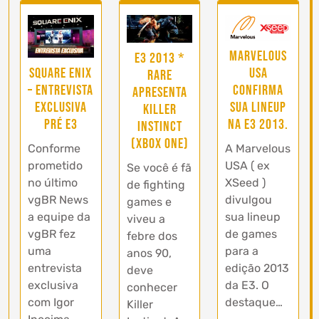
Marvelous
E3 2013 *
Square Enix
USA
Rare
– Entrevista
confirma
apresenta
Exclusiva
sua lineup
Killer
Pré E3
na E3 2013.
Instinct
(Xbox One)
Conforme
A Marvelous
prometido
USA ( ex
Se você é fã
no último
XSeed )
de fighting
vgBR News
divulgou
games e
a equipe da
sua lineup
viveu a
vgBR fez
de games
febre dos
uma
para a
anos 90,
entrevista
edição 2013
deve
exclusiva
da E3. O
conhecer
com Igor
destaque…
Killer