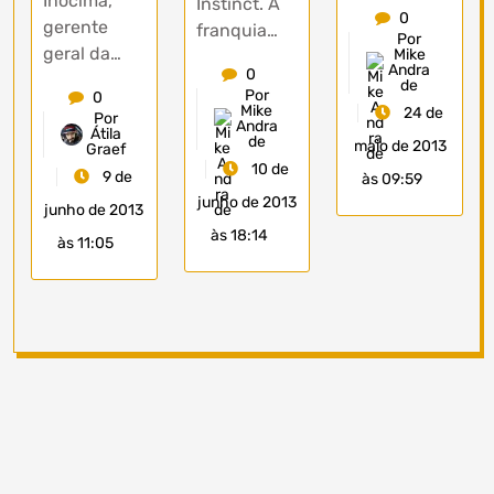
Inocima,
Instinct. A
0
gerente
franquia…
Por
geral da…
Mike
Andra
0
de
Por
0
Mike
24 de
Por
Andra
Átila
de
maio de 2013
Graef
10 de
9 de
às 09:59
junho de 2013
junho de 2013
às 18:14
às 11:05