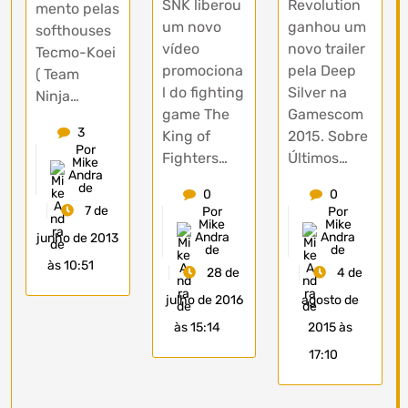
SNK liberou
Revolution
mento pelas
um novo
ganhou um
softhouses
vídeo
novo trailer
Tecmo-Koei
promociona
pela Deep
( Team
l do fighting
Silver na
Ninja…
game The
Gamescom
3
King of
2015. Sobre
Por
Fighters…
Últimos…
Mike
Andra
de
0
0
7 de
Por
Por
Mike
Mike
Andra
Andra
junho de 2013
de
de
às 10:51
28 de
4 de
julho de 2016
agosto de
às 15:14
2015 às
17:10