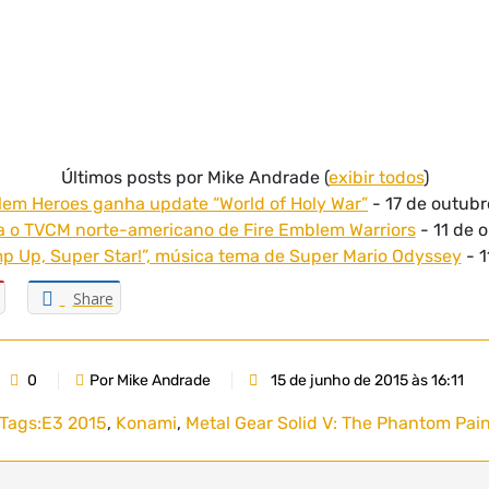
Últimos posts por Mike Andrade
(
exibir todos
)
lem Heroes ganha update “World of Holy War”
- 17 de outubr
ra o TVCM norte-americano de Fire Emblem Warriors
- 11 de 
mp Up, Super Star!”, música tema de Super Mario Odyssey
- 1
Share
0
Por Mike Andrade
15 de junho de 2015 às 16:11
Tags:
E3 2015
,
Konami
,
Metal Gear Solid V: The Phantom Pai