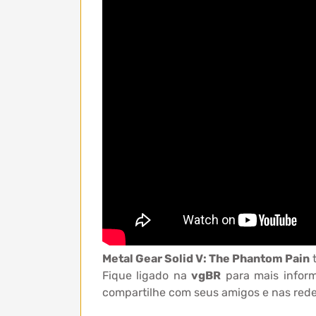
Metal Gear Solid V: The Phantom Pain
t
Fique ligado na
vgBR
para mais infor
compartilhe com seus amigos e nas redes