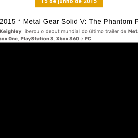
15 de junho de 2015
2015 * Metal Gear Solid V: The Phantom 
 Keighley
liberou o debut mundial do último trailer de
Met
box One
,
PlayStation 3
,
Xbox 360
e
PC
.