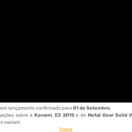
em lançamento confirmado para
01 de Setembro
.
mações sobre a
Konami
,
E3 2015
e de
Metal Gear Solid 
 sociais!
Sobre