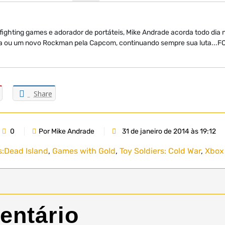
 fighting games e adorador de portáteis, Mike Andrade acorda todo dia
a ou um novo Rockman pela Capcom, continuando sempre sua luta...
Share
0
Por Mike Andrade
31 de janeiro de 2014 às 19:12
:
Dead Island
,
Games with Gold
,
Toy Soldiers: Cold War
,
Xbox
entário