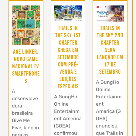
Trails in
Trails in
the Sky 1st
the Sky 2nd
Chapter
Chapter
chega em
será
Age Linker:
setembro
lançado em
novo game
com pré-
17 de
nacional p/
venda e
setembro
Smartphone
edições
s
A GungHo
especiais
Online
A
A GungHo
Entertainm
desenvolve
Online
ent
dora
Entertainm
America (G
brasileira
ent America
OEA)
Give Me
(GOEA)
anunciou
Five, lançou
confirmou
que Trails in
para os