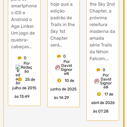
hoje que a
the Sky 2nd
smartphone
edição
Chapter, a
s iOS e
padrão de
próxima
Android o
Trails in the
releitura
Age Linker.
Sky 1st
moderna da
Um jogo de
Chapter
amada
quebra-
será…
série Trails
cabeças…
da Nihon
0
0
Falcom,…
Por
Por
David
Redaç
Signor
0
ão
elli
Por
David
25 de
10 de
Signor
elli
julho de 2015
junho de 2025
17 de
às 13:49
às 14:29
abril de 2026
às 07:28