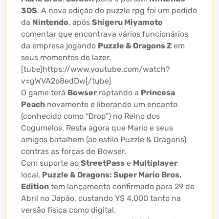
3DS
. A nova edição do puzzle rpg foi um pedido
da
Nintendo
, após
Shigeru Miyamoto
comentar que encontrava vários funcionários
da empresa jogando
Puzzle & Dragons Z
em
seus momentos de lazer.
[tube]https://www.youtube.com/watch?
v=gWVA2o8edDw[/tube]
O game terá
Bowser
raptando a
Princesa
Peach
novamente e liberando um encanto
(conhecido como “Drop”) no Reino dos
Cogumelos. Resta agora que Mario e seus
amigos batalhem (ao estilo Puzzle & Dragons)
contras as forças de Bowser.
Com suporte ao
StreetPass
e
Multiplayer
local,
Puzzle & Dragons: Super Mario Bros.
Edition
tem lançamento confirmado para 29 de
Abril no Japão, custando Y$ 4.000 tanto na
versão física como digital.