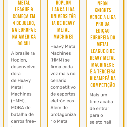
Metal
Hoplon
Neon
League 9
lança Liga
Knights
começa em
Universitár
vence a Liga
4 de Julho,
ia de Heavy
Pro da
na Europa e
Metal
edição
na América
Machines
europeia do
do Sul
Metal
Heavy Metal
League 8 de
A brasileira
Machines
Heavy Metal
Hoplon,
(HMM) se
Machines e
desenvolve
firma cada
é a terceira
dora
vez mais no
bicampeã da
de Heavy
cenário
competição
Metal
competitivo
Machines
de esportes
Mais um
(HMM) ,
eletrônicos.
time acaba
MOBA de
Além de
de entrar
batalha de
protagoniza
para o
carros free-
r o Metal
seleto hall