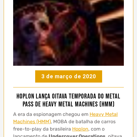
3 de março de 2020
Hoplon lança oitava temporada do Metal
Pass de Heavy Metal Machines (HMM)
A era da espionagem chegou em
Heavy Metal
Machines (HMM)
, MOBA de batalha de carros
free-to-play da brasileira
Hoplon
, com o
lançamento de
Undercover Operations
, oitava