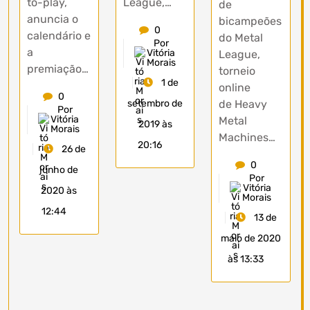
to-play,
League,…
de
anuncia o
bicampeões
0
calendário e
do Metal
Por
a
Vitória
League,
Morais
premiação…
torneio
1 de
online
0
setembro de
de Heavy
Por
Vitória
Metal
2019 às
Morais
Machines…
20:16
26 de
0
junho de
Por
Vitória
2020 às
Morais
12:44
13 de
maio de 2020
às 13:33