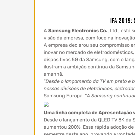
IFA 2019:
A
Samsung Electronics Co.
, Ltd., está
visão da empresa, com foco na inovação,
A empresa declarou seu compromisso em
inovar no mercado de eletrodomésticos, 
dispositivos 5G da Samsung, com o lanç
ilustram a ambição contínua da Samsung 
amanhã.
“
Desde o lançamento da TV em preto e b
nossas divisões de eletrônicos, eletrodo
Samsung Europa. “
A Samsung continuar
Uma linha completa de Apresentação v
Desde o lançamento da QLED TV 8K da Sa
aumentou 200%. Essa rápida adoção de Q
semestre deste ano, provando a vontade