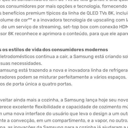
s consumidores por mais opções e tecnologia, fornecendo
os benefícios premium típicos da linha de QLED TVs 8K, inc
olume de cor** e a inovadora tecnologia de upscaling com
io de um serviço de streaming, set-top box com conexão H
sor 8K reconhece e aprimora o conteúdo, para que ele apar
 os estilos de vida dos consumidores modernos
eletrodomésticos continua a cair, a Samsung está criando s
s suas necessidades.
amsung está trazendo a nova e inovadora linha de refriger
radores podem se misturar perfeitamente a vários espaços
s de porta única a quatro portas.
eitar ainda mais a cozinha, a Samsung lança hoje seu novo 
ece excelente flexibilidade e capacidade de cozimento múlt
m uma nova interface do usuário que leva o design a um outr
te a convecção, em um compartimento, e a vapor, no outro
a, as inovações da Samsung para a cozinha já ajudaram a r