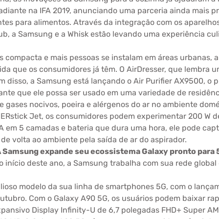
adiante na IFA 2019, anunciando uma parceria ainda mais p
ntes para alimentos. Através da integração com os aparelh
 Hub, a Samsung e a Whisk estão levando uma experiência cu
is compacta e mais pessoas se instalam em áreas urbanas, 
ida que os consumidores já têm. O AirDresser, que lembra 
ém disso, a Samsung está lançando o Air Purifier AX9500, o p
nte que ele possa ser usado em uma variedade de residênci
e gases nocivos, poeira e alérgenos do ar no ambiente domé
WERstick Jet, os consumidores podem experimentar 200 W d
A em 5 camadas e bateria que dura uma hora, ele pode captu
e volta ao ambiente pela saída de ar do aspirador.
A Samsung expande seu ecossistema Galaxy pronto para 
início deste ano, a Samsung trabalha com sua rede global d
lioso modelo da sua linha de smartphones 5G, com o lança
 outubro. Com o Galaxy A90 5G, os usuários podem baixar r
expansivo Display Infinity-U de 6,7 polegadas FHD+ Super A