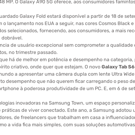
8 MP. O Galaxy A90 5G oferece, aos consumidores famintos 
dado Galaxy Fold estará disponível a partir de 18 de set
 o lançamento nos EUA a seguir, nas cores Cosmos Black e 
s selecionados, fornecendo, aos consumidores, a mais rec
 dobrável.
ncia de usuário excepcional sem comprometer a qualidad
os, no trimestre passado.
que há de melhor em potência e desempenho na categoria, 
rito criativo, onde quer que estejam. O novo
Galaxy Tab S6
o mundo a apresentar uma câmera dupla com lente Ultra Wid
alto desempenho que não querem ficar carregando o peso de
artphone à poderosa produtividade de um PC. E, em 6 de se
logias inovadoras na Samsung Town, um espaço personaliza
 e práticas de viver conectado. Este ano, a Samsung adoto
dores, de freelancers que trabalham em casa a influenciado
a vida fica mais simples, com suas soluções automotivas