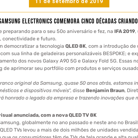
11 de setembro de 2019
 Samsung Electronics comemora cinco décadas criand
 se preparando para o seu 50o aniversário e fez, na
IFA 2019
,
 conectividade e futuro.
 democratizar a tecnologia
QLED 8K
, com a introdução de
com sua linha de geladeiras personalizáveis BESPOKE; e exp
amento dos novos Galaxy A90 5G e Galaxy Fold 5G. Essas nov
de aprimorar seu portfólio com produtos e serviços ousados
ranco original da Samsung, quase 50 anos atrás, estamos i
mésticos e dispositivos móveis
“, disse
Benjamin Braun
, Dir
á honrado o legado da empresa e trazendo inovações que 
isual anunciada, com a nova QLED TV 8K
msung, globalmente no ano passado e neste ano no Brasil,
LED TVs levou a mais de dois milhões de unidades vendida
 que os consumidores têm de TVs de tela grande e alta qual