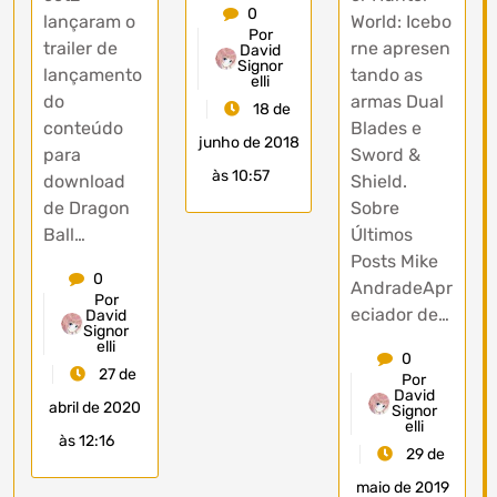
0
lançaram o
World: Icebo
Por
trailer de
rne apresen
David
Signor
lançamento
tando as
elli
do
armas Dual
18 de
conteúdo
Blades e
junho de 2018
para
Sword &
às 10:57
download
Shield.
de Dragon
Sobre
Ball…
Últimos
Posts Mike
0
AndradeApr
Por
eciador de…
David
Signor
elli
0
27 de
Por
David
abril de 2020
Signor
elli
às 12:16
29 de
maio de 2019