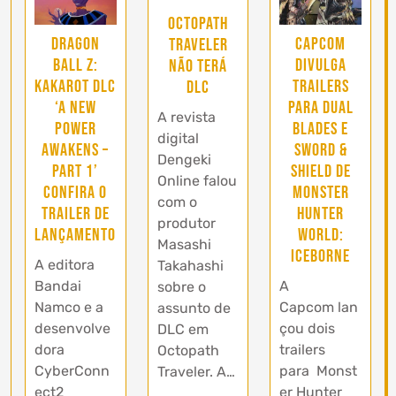
Octopath
Dragon
Capcom
Traveler
Ball Z:
divulga
não terá
Kakarot DLC
trailers
DLC
‘A New
para Dual
A revista
Power
Blades e
digital
Awakens –
Sword &
Dengeki
Part 1’
Shield de
Online falou
confira o
Monster
com o
trailer de
Hunter
produtor
lançamento
World:
Masashi
Iceborne
A editora
Takahashi
Bandai
A
sobre o
Namco e a
Capcom lan
assunto de
desenvolve
çou dois
DLC em
dora
trailers
Octopath
CyberConn
para Monst
Traveler. A…
ect2
er Hunter