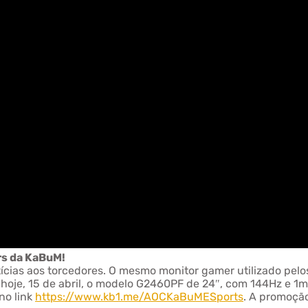
rs da KaBuM!
cias aos torcedores. O mesmo monitor gamer utilizado pelo
 hoje, 15 de abril, o modelo G2460PF de 24″, com 144Hz e 
no link
https://www.kb1.me/AOCKaBuMESports
. A promoção