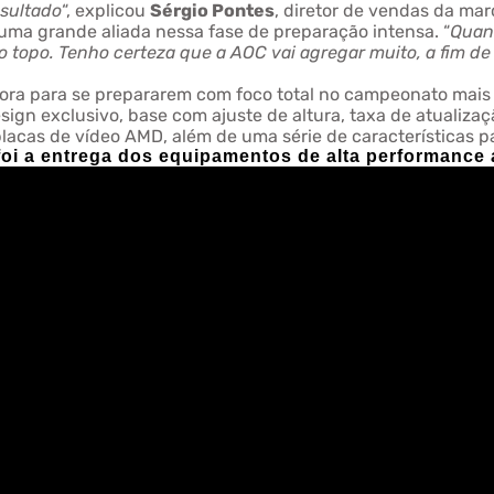
esultado
“, explicou
Sérgio Pontes
, diretor de vendas da mar
 uma grande aliada nessa fase de preparação intensa. “
Quan
 topo. Tenho certeza que a AOC vai agregar muito, a fim de
ora para se prepararem com foco total no campeonato mais 
ign exclusivo, base com ajuste de altura, taxa de atualiza
placas de vídeo AMD, além de uma série de características p
foi a entrega dos equipamentos de alta performance 