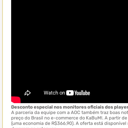
Desconto especial nos monitores oficiais dos playe
A parceria da equipe com a AOC também traz boas notí
preço do Brasil no e-commerce do KaBuM!. A partir de
(uma economia de R$366,90). A oferta está disponível 