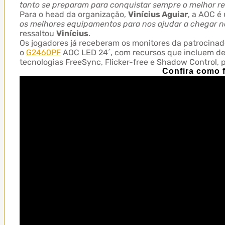
tanto se preparam para conquistar sempre o melhor r
Para o head da organização,
Vinícius Aguiar
, a AOC é
os melhores equipamentos para nos ajudar a chegar no
ressaltou
Vinícius
.
Os jogadores já receberam os monitores da patrocinad
o
G2460PF
AOC LED 24´, com recursos que incluem des
tecnologias FreeSync, Flicker-free e Shadow Control, 
Confira como 