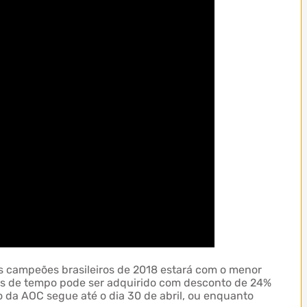
s campeões brasileiros de 2018 estará com o menor
1ms de tempo pode ser adquirido com desconto de 24%
 da AOC segue até o dia 30 de abril, ou enquanto