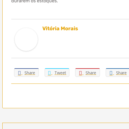
durarem os estoques.
Vitória Morais
Share
Tweet
Share
Share