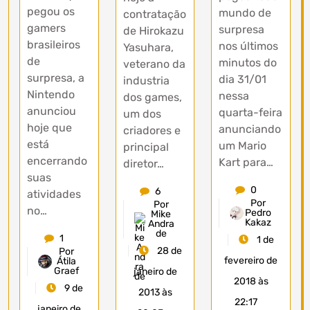
pegou os
mundo de
contratação
gamers
surpresa
de Hirokazu
brasileiros
nos últimos
Yasuhara,
de
minutos do
veterano da
surpresa, a
dia 31/01
industria
Nintendo
nessa
dos games,
anunciou
quarta-feira
um dos
hoje que
anunciando
criadores e
está
um Mario
principal
encerrando
Kart para…
diretor…
suas
0
6
atividades
Por
Por
no…
Pedro
Mike
Kakaz
Andra
de
1
1 de
28 de
Por
fevereiro de
Átila
Graef
janeiro de
2018 às
9 de
2013 às
22:17
janeiro de