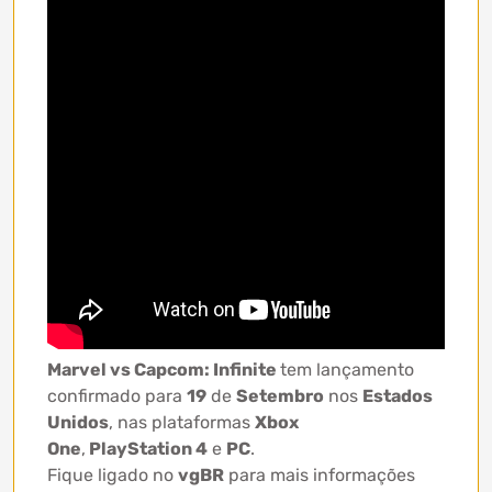
Marvel vs Capcom: Infinite
tem lançamento
confirmado para
19
de
Setembro
nos
Estados
Unidos
, nas plataformas
Xbox
One
,
PlayStation 4
e
PC
.
Fique ligado no
vgBR
para mais informações