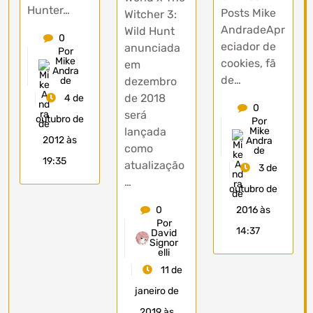
Hunter…
Posts Mike
Witcher 3:
AndradeApr
Wild Hunt
0
eciador de
anunciada
Por
Mike
cookies, fã
em
Andra
de…
dezembro
de
de 2018
4 de
0
será
outubro de
Por
lançada
Mike
2012 às
Andra
como
de
19:35
atualização
3 de
…
outubro de
0
2016 às
Por
14:37
David
Signor
elli
11 de
janeiro de
2019 às