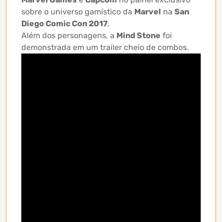
sobre o universo gamístico da
Marvel
na
San
Diego Comic Con 2017
.
Além dos personagens, a
Mind Stone
foi
demonstrada em um trailer cheio de combos.