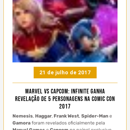
21 de julho de 2017
Marvel vs Capcom: Infinite ganha
revelação de 5 personagens na Comic Con
2017
Nemesis
,
Haggar
,
Frank West
,
Spider-Man
e
Gamora
foram revelados oficialmente pela
Marvel Games
e
Capcom
no paínel exclusivo