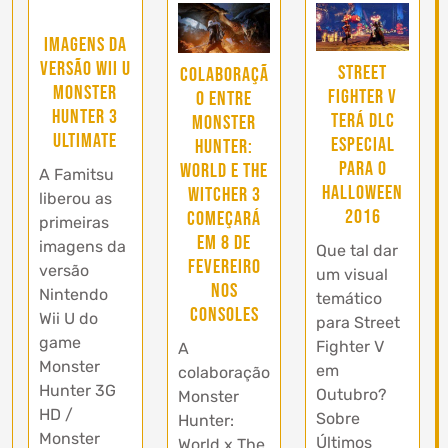
Imagens da
versão Wii U
Street
Colaboraçã
Monster
Fighter V
o entre
Hunter 3
terá DLC
Monster
Ultimate
especial
Hunter:
para o
World e The
A Famitsu
Halloween
Witcher 3
liberou as
2016
começará
primeiras
em 8 de
imagens da
Que tal dar
Fevereiro
versão
um visual
nos
Nintendo
temático
consoles
Wii U do
para Street
game
Fighter V
A
Monster
em
colaboração
Hunter 3G
Outubro?
Monster
HD /
Sobre
Hunter:
Monster
Últimos
World x The