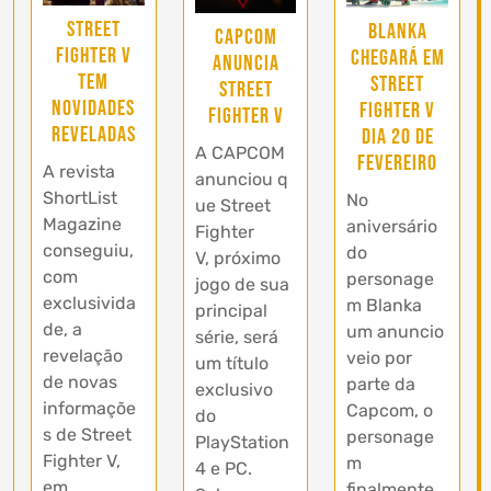
Street
Blanka
Capcom
Fighter V
chegará em
anuncia
tem
Street
Street
novidades
Fighter V
Fighter V
reveladas
dia 20 de
A CAPCOM
fevereiro
A revista
anunciou q
ShortList
No
ue Street
Magazine
aniversário
Fighter
conseguiu,
do
V, próximo
com
personage
jogo de sua
exclusivida
m Blanka
principal
de, a
um anuncio
série, será
revelação
veio por
um título
de novas
parte da
exclusivo
informaçõe
Capcom, o
do
s de Street
personage
PlayStation
Fighter V,
m
4 e PC.
em
finalmente