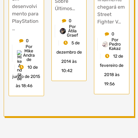
Sobre
desenvolvi
chegará em
Últimos…
mento para
Street
0
PlayStation
Fighter V…
Por
…
Átila
0
Graef
Por
0
5 de
Pedro
Por
Kakaz
Mike
dezembro de
Andra
12 de
de
2014 às
fevereiro de
10 de
10:42
2018 às
junho de 2015
19:56
às 18:46